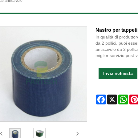
te antiscivolo
Nastro per tappeti 
In qualità di produttor
da 2 pollici, puoi ess
antiscivolo da 2 pollici
miglior servizio post-
Invia richiesta
Facebook
X
Wha