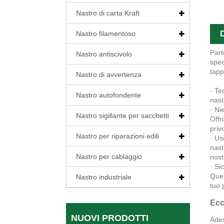
Nastro di carta Kraft
Nastro filamentoso
D
Part
Nastro antiscivolo
spec
tapp
Nastro di avvertenza
· Te
Nastro autofondente
nast
· Ni
Nastro sigillante per sacchetti
Offr
privo
Nastro per riparazioni edili
· Us
nast
Nastro per cablaggio
nost
· Si
Ques
Nastro industriale
tuo 
Ecc
NUOVI PRODOTTI
Ades