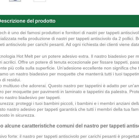
escrizione del prodotto
ech è uno dei famosi produttori e fornitori di nastri per tappeti antiscivol
ializzata nella produzione di nastri per tappeti antiscivolo da 2 pollici. 
eti antiscivolo per carichi pesanti. Ad ogni richiesta dei clienti viene dat
cnologia Hot Melt per un potere adesivo extra. Il nastro biadesivo per 
ri acrilici. Offre un potere di tenuta eccezionale per fissare tappeti, pa
ente più colla sulla superficie. Un'adesione eccellente non significa che 
iamo un nastro biadesivo per moquette che manterrà tutti i tuoi tappeti
 di residui.
o multiuso che adorerai. Questo nastro per tappetini è adatto per un'
ro per moquette per pavimenti in laminato e tappetini da palestra. Prote
ro nastro biadesivo per tappeti.
curezza: proteggi i tuoi bambini piccoli, i bambini e i membri anziani della
to nastro adesivo per tappeti garantirà che tutti i membri della tua fam
posto in sicurezza.
o alcune caratteristiche comuni del nastro per tappeti antisc
ivo forte: il nastro per tappeti antiscivolo per carichi pesanti è proget