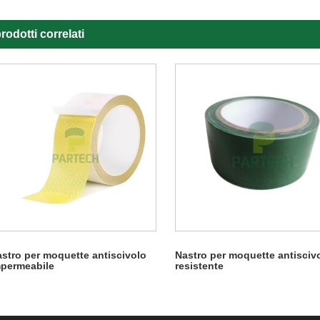
rodotti correlati
stro per moquette antiscivolo
Nastro per moquette antisciv
permeabile
resistente