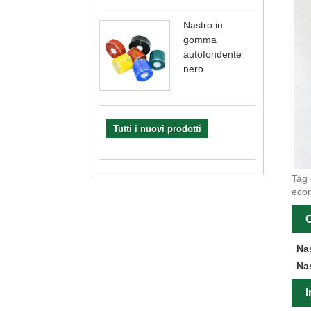
Nastro in
gomma
autofondente
nero
Tutti i nuovi prodotti
Tag 
econ
C
Na
Na
I