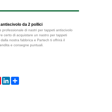
Live
antiscivolo da 2 pollici
e professionale di nastri per tappeti antiscivolo
ere certo di acquistare un nastro per tappeti
 dalla nostra fabbrica e Partech ti offrirà il
vendita e consegne puntuali.
tsApp
Pinterest
LinkedIn
Share