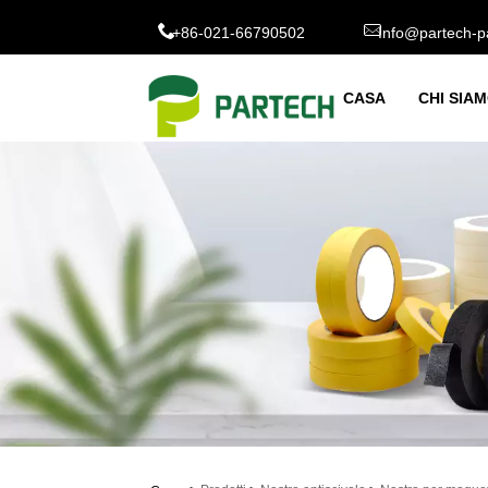
+86-021-66790502
Info@partech-p
CASA
CHI SIA