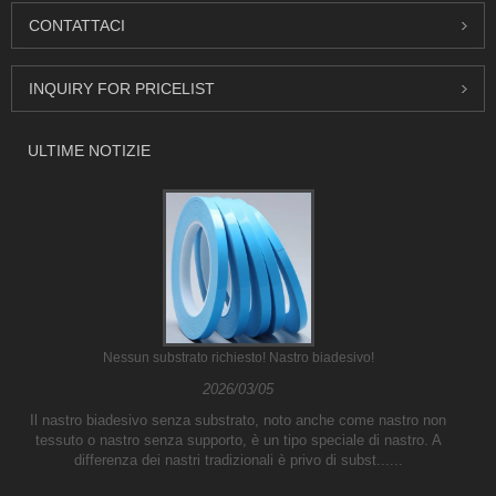
CONTATTACI
INQUIRY FOR PRICELIST
ULTIME NOTIZIE
Nessun substrato richiesto! Nastro biadesivo!
2026/03/05
Il nastro biadesivo senza substrato, noto anche come nastro non
tessuto o nastro senza supporto, è un tipo speciale di nastro. A
differenza dei nastri tradizionali è privo di subst......