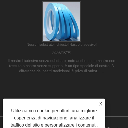
Nessun substrato richiesto! Nastro biadesivo!
2026/03/05
Il nastro biadesivo senza substrato, noto anche come nastro non
tessuto o nastro senza supporto, è un tipo speciale di nastro. A
differenza dei nastri tradizionali è privo di subst......
X
Utilizziamo i cookie per offrirti una migliore
esperienza di navigazione, analizzare il
traffico del sito e personalizzare i contenuti.