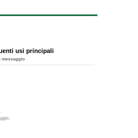
Live
uenti usi principali
n messaggio
.
aggio.