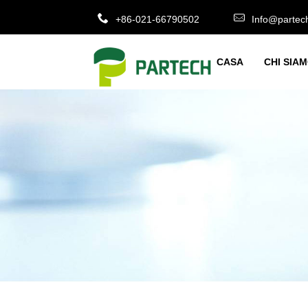
+86-021-66790502
Info@partec
CASA
CHI SIA