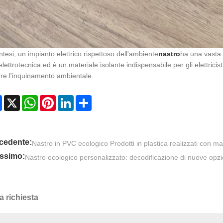
intesi, un impianto elettrico rispettoso dell'ambiente
nastro
ha una vasta
'elettrotecnica ed è un materiale isolante indispensabile per gli elettrici
rre l'inquinamento ambientale.
Facebook
X
WhatsApp
Pinterest
LinkedIn
Share
cedente:
Nastro in PVC ecologico Prodotti in plastica realizzati con mat
ssimo:
Nastro ecologico personalizzato: decodificazione di nuove opzi
a richiesta