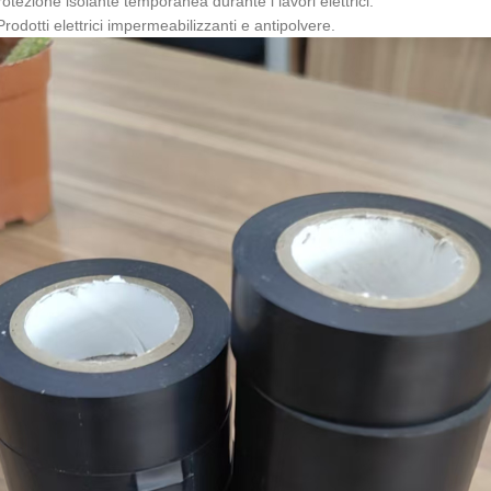
rotezione isolante temporanea durante i lavori elettrici.
Prodotti elettrici impermeabilizzanti e antipolvere.