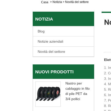
>
Notizia
>
Novità del settore
Casa
NOTIZIA
No
Blog
Notizie aziendali
Novità del settore
Elet
1. I
NUOVI PRODOTTI
2. C
3. I
Nastro per
4. M
cablaggio in filo
5. R
di pile PET da
6. I
3/4 pollici
7. P
8. R