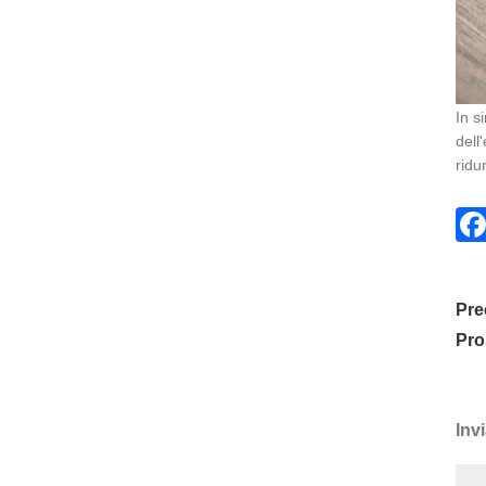
In s
dell
ridu
Pre
Pro
Invi