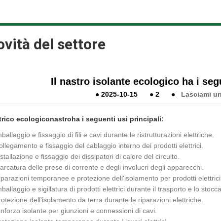
vità del settore
Il nastro isolante ecologico ha i seg
●
2025-10-15
●
2
●
Lasciami u
trico ecologico
nastro
ha i seguenti usi principali:
mballaggio e fissaggio di fili e cavi durante le ristrutturazioni elettriche.
ollegamento e fissaggio del cablaggio interno dei prodotti elettrici.
nstallazione e fissaggio dei dissipatori di calore del circuito.
arcatura delle prese di corrente e degli involucri degli apparecchi.
iparazioni temporanee e protezione dell'isolamento per prodotti elettrici
mballaggio e sigillatura di prodotti elettrici durante il trasporto e lo stocc
rotezione dell'isolamento da terra durante le riparazioni elettriche.
inforzo isolante per giunzioni e connessioni di cavi.